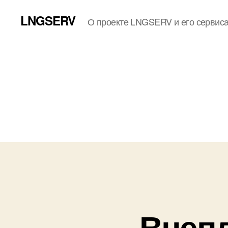
LNGSERV
О проекте LNGSERV и его сервис
Внепл