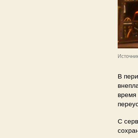
Источни
В пери
внепла
время
переус
С серв
сохран