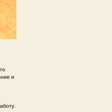
то
ание и
аботу.